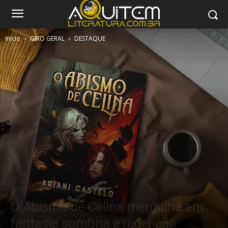
Início
GIRO GERAL
DESTAQUE
GIRO GERAL
DESTAQUE
O Abismo de Celina mergulha em
fantasia sombria e redenção