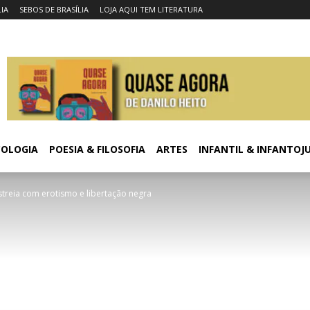
LIA
SEBOS DE BRASÍLIA
LOJA AQUI TEM LITERATURA
COLOGIA
POESIA & FILOSOFIA
ARTES
INFANTIL & INFANTOJ
streia com erotismo e libertação negra