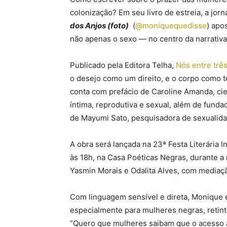
colonização? Em seu livro de estreia, a jorn
dos Anjos (foto)
(
@moniquequedisse
) apo
não apenas o sexo — no centro da narrativa
Publicado pela Editora Telha,
Nós entre trê
o desejo como um direito, e o corpo como te
conta com prefácio de Caroline Amanda, cien
íntima, reprodutiva e sexual, além de funda
de Mayumi Sato, pesquisadora de sexualidad
A obra será lançada na 23ª Festa Literária I
às 18h, na Casa Poéticas Negras, durante a
Yasmin Morais e Odalita Alves, com mediaç
Com linguagem sensível e direta, Monique 
especialmente para mulheres negras, retint
“Quero que mulheres saibam que o acesso a