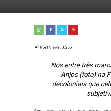
Post Views:
3.265
Nós entre três marc
Anjos (foto) na 
decoloniais que cel
subjeti
Como escrever sobre o prazer das mulhere