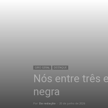
GIRO GERAL
DESTAQUE
Nós entre três 
negra
Por
Da redação
-
20 de junho de 2026