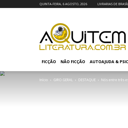
QUINTA-FEIRA, 6 AGOSTO, 2026
LIVRARIAS DE BRASÍ
FICÇÃO
NÃO FICÇÃO
AUTOAJUDA & PSI
Início
GIRO GERAL
DESTAQUE
Nós entre três e