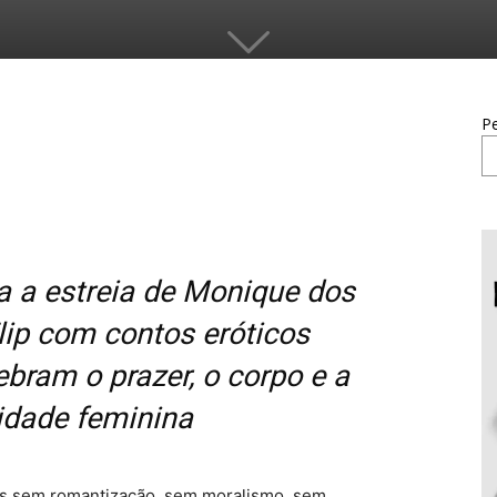
Pe
a a estreia de Monique dos
Flip com contos eróticos
ebram o prazer, o corpo e a
vidade feminina
s sem romantização, sem moralismo, sem