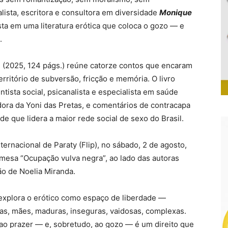
alista, escritora e consultora em diversidade
Monique
sta em uma literatura erótica que coloca o gozo — e
.
s
(2025, 124 págs.) reúne catorze contos que encaram
rritório de subversão, fricção e memória. O livro
tista social, psicanalista e especialista em saúde
dora da Yoni das Pretas, e comentários de contracapa
e que lidera a maior rede social de sexo do Brasil.
nternacional de Paraty (Flip), no sábado, 2 de agosto,
 mesa “Ocupação vulva negra”, ao lado das autoras
ão de Noelia Miranda.
explora o erótico como espaço de liberdade —
as, mães, maduras, inseguras, vaidosas, complexas.
o prazer — e, sobretudo, ao gozo — é um direito que