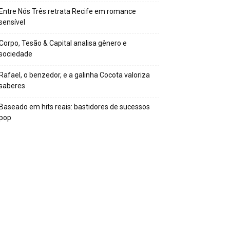
Entre Nós Três retrata Recife em romance
sensível
Corpo, Tesão & Capital analisa gênero e
sociedade
Rafael, o benzedor, e a galinha Cocota valoriza
saberes
Baseado em hits reais: bastidores de sucessos
pop