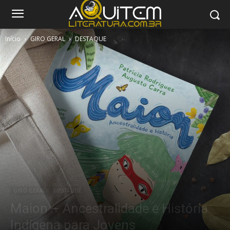
Início
GIRO GERAL
DESTAQUE
GIRO GERAL
DESTAQUE
Maion – Ancestralidade e História
Indígena para Jovens