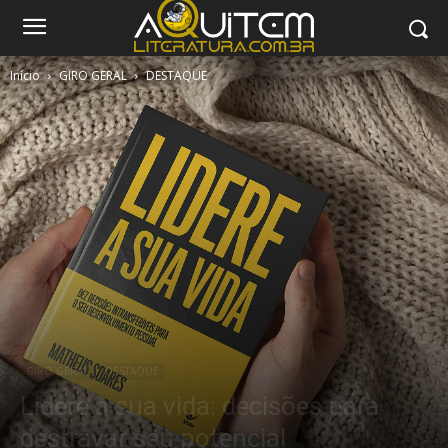
Início
GIRO GERAL
DESTAQUE
GIRO GERAL
DESTAQUE
Lidere a sua vida: decisões para
destravar seu potencial