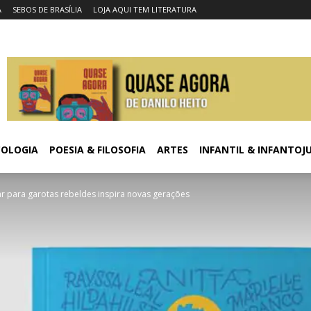
A
SEBOS DE BRASÍLIA
LOJA AQUI TEM LITERATURA
COLOGIA
POESIA & FILOSOFIA
ARTES
INFANTIL & INFANTOJ
ar para garotas rebeldes inspira novas gerações