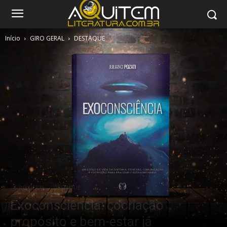
Início
GIRO GERAL
DESTAQUE
GIRO GERAL
DESTAQUE
Exoconsciência: cocriação
propósito e bem-estar já