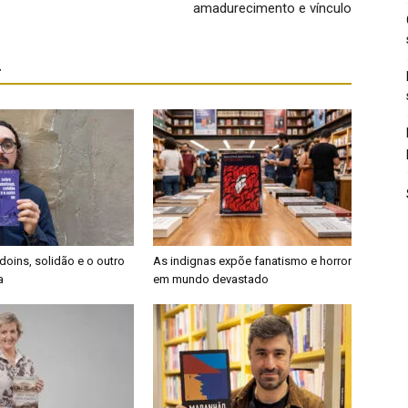
amadurecimento e vínculo
r
oins, solidão e o outro
As indignas expõe fanatismo e horror
a
em mundo devastado