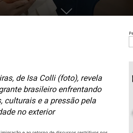
Pe
as, de Isa Colli (foto), revela
grante brasileiro enfrentando
 culturais e a pressão pela
dade no exterior
imigração e ao retorno de discursos restritivos nos