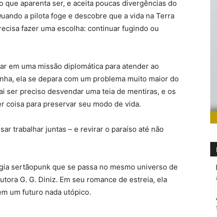
o que aparenta ser, e aceita poucas divergências do
uando a pilota foge e descobre que a vida na Terra
recisa fazer uma escolha: continuar fugindo ou
egar em uma missão diplomática para atender ao
inha, ela se depara com um problema muito maior do
ai ser preciso desvendar uma teia de mentiras, e os
er coisa para preservar seu modo de vida.
isar trabalhar juntas – e revirar o paraíso até não
logia sertãopunk que se passa no mesmo universo de
tora G. G. Diniz. Em seu romance de estreia, ela
em um futuro nada utópico.