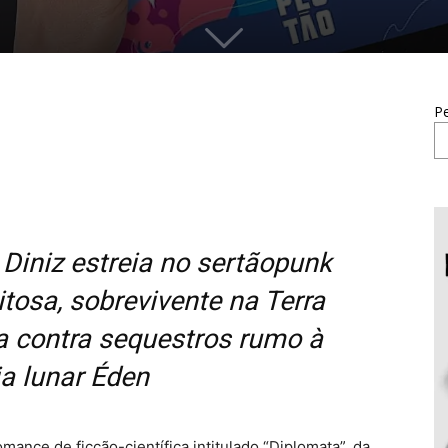
Pe
 Diniz estreia no sertãopunk
itosa, sobrevivente na Terra
ta contra sequestros rumo à
ia lunar Éden
ance de ficção-científica intitulado “Diplomata”, da