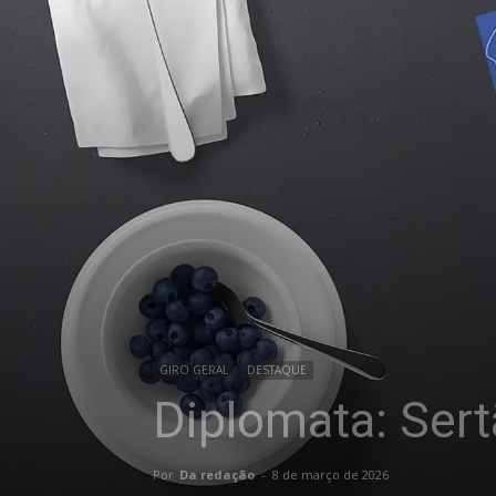
GIRO GERAL
DESTAQUE
Diplomata: Ser
Por
Da redação
-
8 de março de 2026