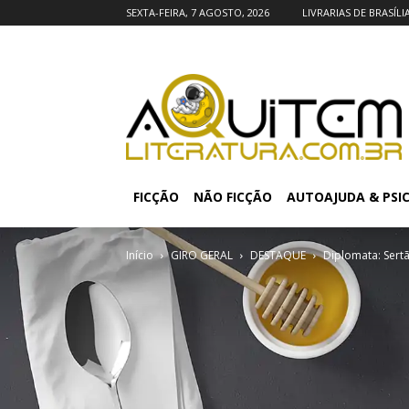
SEXTA-FEIRA, 7 AGOSTO, 2026
LIVRARIAS DE BRASÍLI
FICÇÃO
NÃO FICÇÃO
AUTOAJUDA & PSI
Início
GIRO GERAL
DESTAQUE
Diplomata: Sert