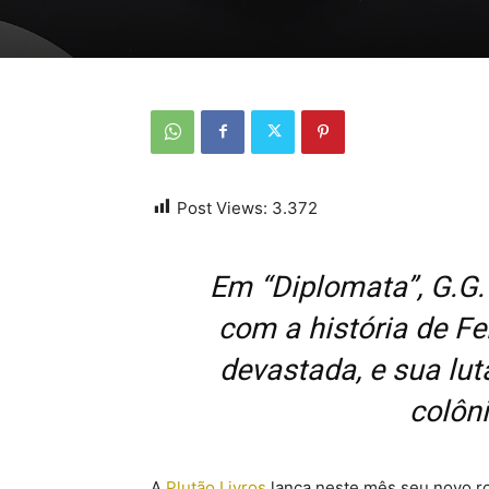
Post Views:
3.372
Em “Diplomata”, G.G.
com a história de Fe
devastada, e sua lu
colôn
A
Plutão
Livros
lança neste mês seu novo rom