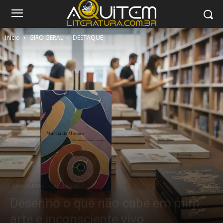
Início
GIRO GERAL
DESTAQUE
GIRO GERAL
DESTAQUE
Desenho o que não cabe em mim:
arte e inconsciente vivo