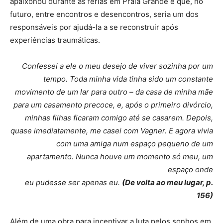
apaixonou durante as férias em Praia Grande e que, no
futuro, entre encontros e desencontros, seria um dos
responsáveis por ajudá-la a se reconstruir após
experiências traumáticas.
Confessei a ele o meu desejo de viver sozinha por um
tempo. Toda minha vida tinha sido um constante
movimento de um lar para outro – da casa de minha mãe
para um casamento precoce, e, após o primeiro divórcio,
minhas filhas ficaram comigo até se casarem. Depois,
quase imediatamente, me casei com Vagner. E agora vivia
com uma amiga num espaço pequeno de um
apartamento. Nunca houve um momento só meu, um
espaço onde
eu pudesse ser apenas eu.
(De volta ao meu lugar, p.
156)
Além de uma obra para incentivar a luta pelos sonhos em