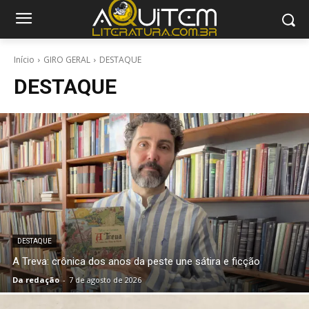
Início
GIRO GERAL
DESTAQUE
DESTAQUE
DESTAQUE
A Treva: crônica dos anos da peste une sátira e ficção
Da redação
-
7 de agosto de 2026