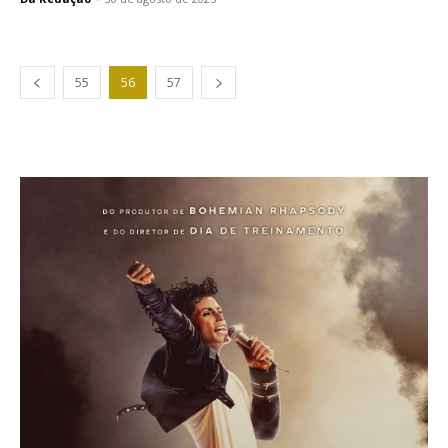
55
56
57