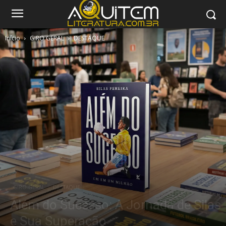
Início
GIRO GERAL
DESTAQUE
GIRO GERAL
DESTAQUE
Além do Sucesso: A Jornada de Silas
e Sua Superação