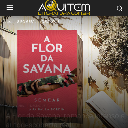
Início
GIRO GERAL
DESTAQUE
GIRO GERAL
DESTAQUE
A Flor da Savana: romance intenso e
autodescoberta real