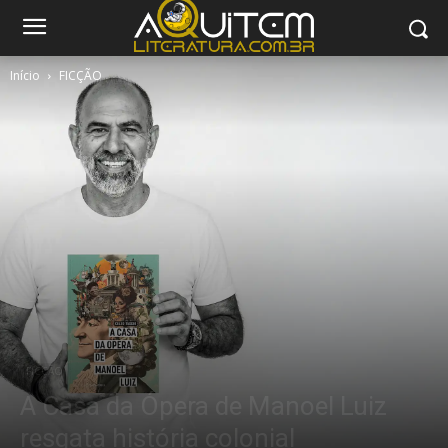
Início
FICÇÃO
FICÇÃO
A Casa da Ópera de Manoel Luiz
resgata história colonial