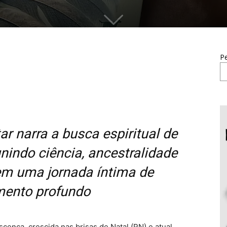
Pe
r narra a busca espiritual de
nindo ciência, ancestralidade
em uma jornada íntima de
mento profundo
cença, crescida nas brisas de Natal (RN) e atual