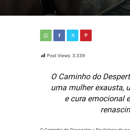
Post Views:
3.339
O Caminho do Desperta
uma mulher exausta, u
e cura emocional 
renasci
O Caminho do Despertar – Paulistana de nas