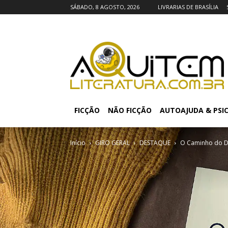
SÁBADO, 8 AGOSTO, 2026
LIVRARIAS DE BRASÍLIA
FICÇÃO
NÃO FICÇÃO
AUTOAJUDA & PSI
Início
GIRO GERAL
DESTAQUE
O Caminho do De